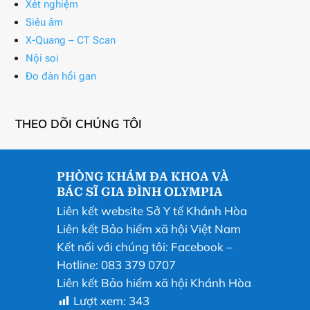
Xét nghiệm
Siêu âm
X-Quang – CT Scan
Nội soi
Đo đàn hồi gan
THEO DÕI CHÚNG TÔI
PHÒNG KHÁM ĐA KHOA VÀ
BÁC SĨ GIA ĐÌNH OLYMPIA
Liên kết website Sở Y tế Khánh Hòa
Liên kết Bảo hiểm xã hội Việt Nam
Kết nối với chúng tôi:
Facebook
–
Hotline: 083 379 0707
Liên kết Bảo hiểm xã hội Khánh Hòa
Lượt xem:
343