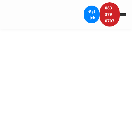
083
Đặt
379
lịch
0707