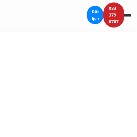
083
Đặt
379
lịch
0707