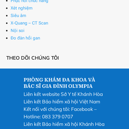
Phục hồi chức năng
Xét nghiệm
Siêu âm
X-Quang – CT Scan
Nội soi
Đo đàn hồi gan
THEO DÕI CHÚNG TÔI
PHÒNG KHÁM ĐA KHOA VÀ
BÁC SĨ GIA ĐÌNH OLYMPIA
Liên kết website Sở Y tế Khánh Hòa
Liên kết Bảo hiểm xã hội Việt Nam
Kết nối với chúng tôi:
Facebook
–
Hotline: 083 379 0707
Liên kết Bảo hiểm xã hội Khánh Hòa