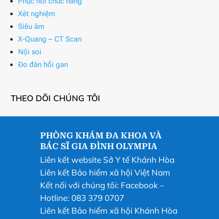
Phục hồi chức năng
Xét nghiệm
Siêu âm
X-Quang – CT Scan
Nội soi
Đo đàn hồi gan
THEO DÕI CHÚNG TÔI
PHÒNG KHÁM ĐA KHOA VÀ
BÁC SĨ GIA ĐÌNH OLYMPIA
Liên kết website Sở Y tế Khánh Hòa
Liên kết Bảo hiểm xã hội Việt Nam
Kết nối với chúng tôi:
Facebook
–
Hotline: 083 379 0707
Liên kết Bảo hiểm xã hội Khánh Hòa