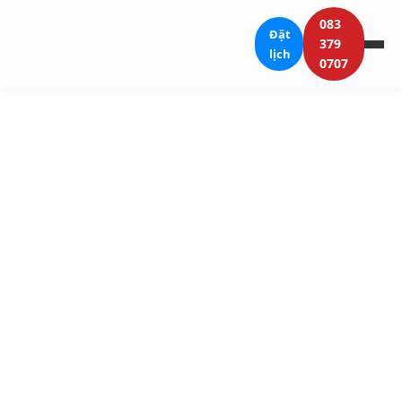
083
Đặt
379
lịch
0707