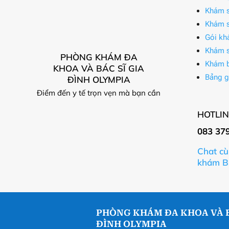
Khám s
Khám s
Gói kh
Khám s
PHÒNG KHÁM ĐA
Khám 
KHOA VÀ BÁC SĨ GIA
Bảng g
ĐÌNH OLYMPIA
Điểm đến y tế trọn vẹn mà bạn cần
HOTLIN
083 37
Chat cù
khám B
PHÒNG KHÁM ĐA KHOA VÀ B
ĐÌNH OLYMPIA