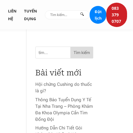
083
G
LIÊN
TUYỂN
Đặt
🔍
379
lịch
HỆ
DỤNG
0707
Tìm kiếm
Bài viết mới
Hội chứng Cushing do thuốc
là gì?
Thông Báo Tuyển Dụng Y Tế
Tại Nha Trang – Phòng Khám
Đa Khoa Olympia Cần Tìm
Đồng Đội
Hướng Dẫn Chi Tiết Gói