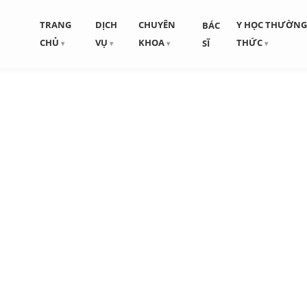
TRANG
DỊCH
CHUYÊN
Y HỌC THƯỜN
BÁC
CHỦ
VỤ
KHOA
THỨC
SĨ