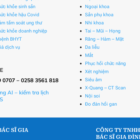
ức khỏe sinh sản
Ngoại khoa
ức khỏe hậu Covid
Sản phụ khoa
ám tầm soát ung thư
Nhi khoa
ức khỏe doanh nghiệp
Tai – Mũi – Họng
bệnh BHYT
Răng – Hàm – Mặt
iá dịch vụ
Da liễu
Mắt
Phục hồi chức năng
E
Xét nghiệm
9 0707 – 0258 3561 818
Siêu âm
X-Quang – CT Scan
ng AI – kiểm tra lịch
Nội soi
S
Đo đàn hồi gan
ÁC SĨ GIA
CÔNG TY TNHH
BÁC SĨ GIA ĐÌ