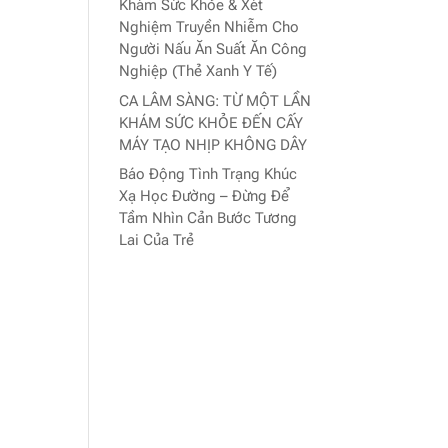
Khám Sức Khỏe & Xét
Nghiệm Truyền Nhiễm Cho
Người Nấu Ăn Suất Ăn Công
Nghiệp (Thẻ Xanh Y Tế)
CA LÂM SÀNG: TỪ MỘT LẦN
KHÁM SỨC KHỎE ĐẾN CẤY
MÁY TẠO NHỊP KHÔNG DÂY
Báo Động Tình Trạng Khúc
Xạ Học Đường – Đừng Để
Tầm Nhìn Cản Bước Tương
Lai Của Trẻ