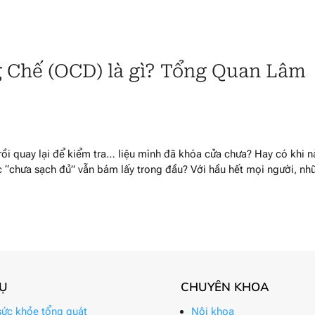
 Chế (OCD) là gì? Tổng Quan Lâm
rồi quay lại để kiểm tra… liệu mình đã khóa cửa chưa? Hay có khi 
ác “chưa sạch đủ” vẫn bám lấy trong đầu? Với hầu hết mọi người, nh
VỤ
CHUYÊN KHOA
ức khỏe tổng quát
Nội khoa