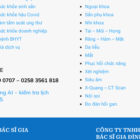
ức khỏe sinh sản
Ngoại khoa
ức khỏe hậu Covid
Sản phụ khoa
ám tầm soát ung thư
Nhi khoa
ức khỏe doanh nghiệp
Tai – Mũi – Họng
bệnh BHYT
Răng – Hàm – Mặt
iá dịch vụ
Da liễu
Mắt
Phục hồi chức năng
E
Xét nghiệm
9 0707 – 0258 3561 818
Siêu âm
X-Quang – CT Scan
ng AI – kiểm tra lịch
Nội soi
S
Đo đàn hồi gan
ÁC SĨ GIA
CÔNG TY TNHH
BÁC SĨ GIA ĐÌ