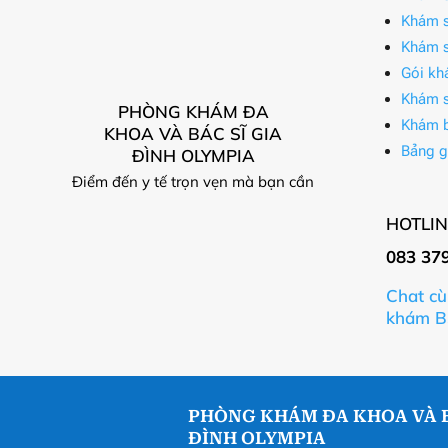
Khám s
Khám s
Gói kh
Khám s
PHÒNG KHÁM ĐA
Khám 
KHOA VÀ BÁC SĨ GIA
Bảng g
ĐÌNH OLYMPIA
Điểm đến y tế trọn vẹn mà bạn cần
HOTLIN
083 37
Chat cù
khám B
PHÒNG KHÁM ĐA KHOA VÀ B
ĐÌNH OLYMPIA