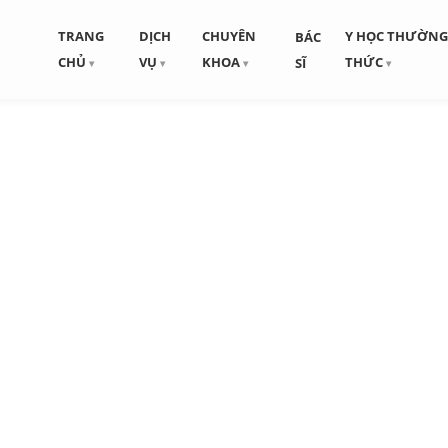
TRANG
DỊCH
CHUYÊN
Y HỌC THƯỜN
BÁC
CHỦ
VỤ
KHOA
THỨC
SĨ