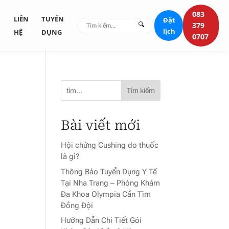
083
G
LIÊN
TUYỂN
Đặt
🔍
379
lịch
HỆ
DỤNG
0707
Tìm kiếm
Bài viết mới
Hội chứng Cushing do thuốc
là gì?
Thông Báo Tuyển Dụng Y Tế
Tại Nha Trang – Phòng Khám
Đa Khoa Olympia Cần Tìm
Đồng Đội
Hướng Dẫn Chi Tiết Gói