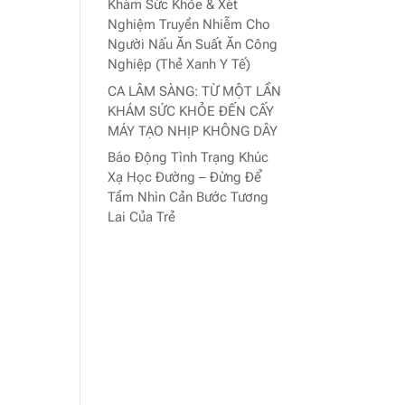
Khám Sức Khỏe & Xét
Nghiệm Truyền Nhiễm Cho
Người Nấu Ăn Suất Ăn Công
Nghiệp (Thẻ Xanh Y Tế)
CA LÂM SÀNG: TỪ MỘT LẦN
KHÁM SỨC KHỎE ĐẾN CẤY
MÁY TẠO NHỊP KHÔNG DÂY
Báo Động Tình Trạng Khúc
Xạ Học Đường – Đừng Để
Tầm Nhìn Cản Bước Tương
Lai Của Trẻ