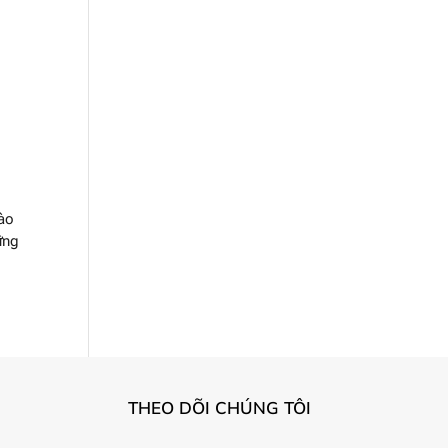
nào
ững
THEO DÕI CHÚNG TÔI