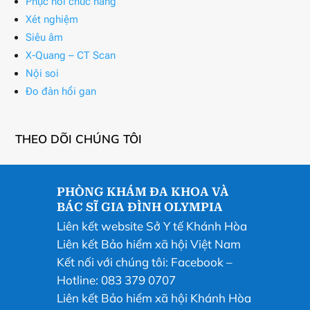
Phục hồi chức năng
Xét nghiệm
Siêu âm
X-Quang – CT Scan
Nội soi
Đo đàn hồi gan
THEO DÕI CHÚNG TÔI
PHÒNG KHÁM ĐA KHOA VÀ
BÁC SĨ GIA ĐÌNH OLYMPIA
Liên kết website Sở Y tế Khánh Hòa
Liên kết Bảo hiểm xã hội Việt Nam
Kết nối với chúng tôi:
Facebook
–
Hotline: 083 379 0707
Liên kết Bảo hiểm xã hội Khánh Hòa