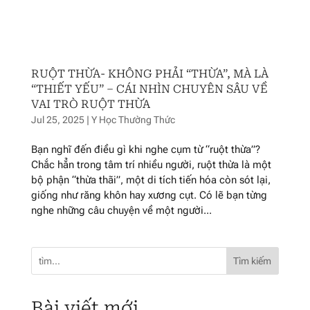
RUỘT THỪA- KHÔNG PHẢI “THỪA”, MÀ LÀ
“THIẾT YẾU” – CÁI NHÌN CHUYÊN SÂU VỀ
VAI TRÒ RUỘT THỪA
Jul 25, 2025
|
Y Học Thường Thức
Bạn nghĩ đến điều gì khi nghe cụm từ “ruột thừa”?
Chắc hẳn trong tâm trí nhiều người, ruột thừa là một
bộ phận “thừa thãi”, một di tích tiến hóa còn sót lại,
giống như răng khôn hay xương cụt. Có lẽ bạn từng
nghe những câu chuyện về một người...
Tìm kiếm
Bài viết mới