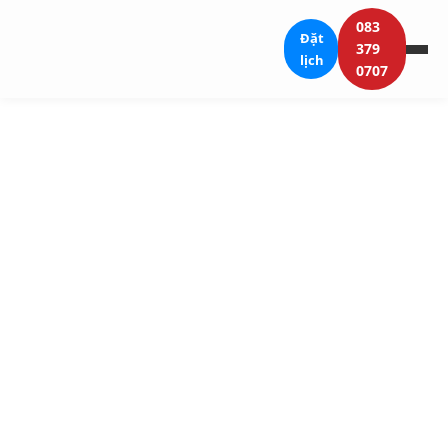
083
Đặt
379
lịch
0707