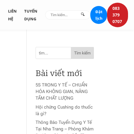
083
G
LIÊN
TUYỂN
Đặt
🔍
379
lịch
HỆ
DỤNG
0707
Tìm kiếm
Bài viết mới
5S TRONG Y TẾ – CHUẨN
HÓA KHÔNG GIAN, NÂNG
TẦM CHẤT LƯỢNG
Hội chứng Cushing do thuốc
là gì?
Thông Báo Tuyển Dụng Y Tế
Tại Nha Trang – Phòng Khám