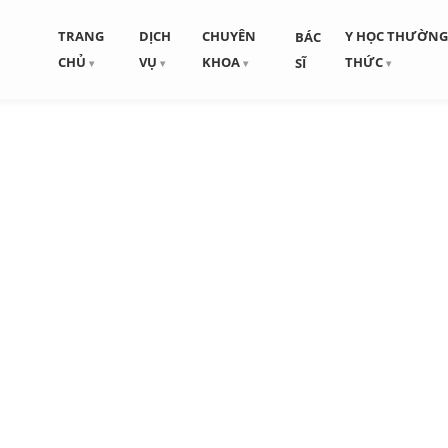
TRANG
DỊCH
CHUYÊN
Y HỌC THƯỜN
BÁC
CHỦ
VỤ
KHOA
THỨC
SĨ