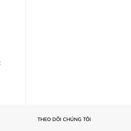
i
ố
THEO DÕI CHÚNG TÔI