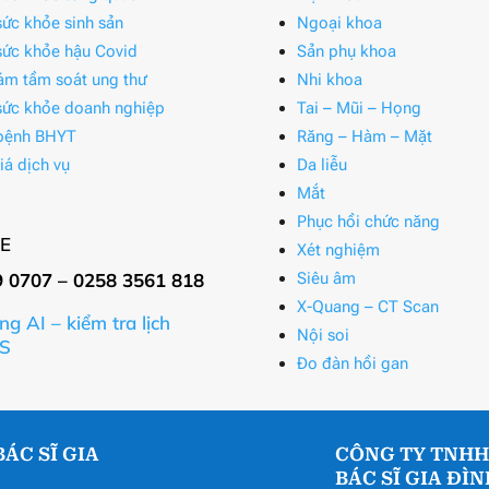
ức khỏe sinh sản
Ngoại khoa
ức khỏe hậu Covid
Sản phụ khoa
ám tầm soát ung thư
Nhi khoa
ức khỏe doanh nghiệp
Tai – Mũi – Họng
bệnh BHYT
Răng – Hàm – Mặt
iá dịch vụ
Da liễu
Mắt
Phục hồi chức năng
E
Xét nghiệm
9 0707 – 0258 3561 818
Siêu âm
X-Quang – CT Scan
ng AI – kiểm tra lịch
Nội soi
S
Đo đàn hồi gan
ÁC SĨ GIA
CÔNG TY TNHH
BÁC SĨ GIA ĐÌ