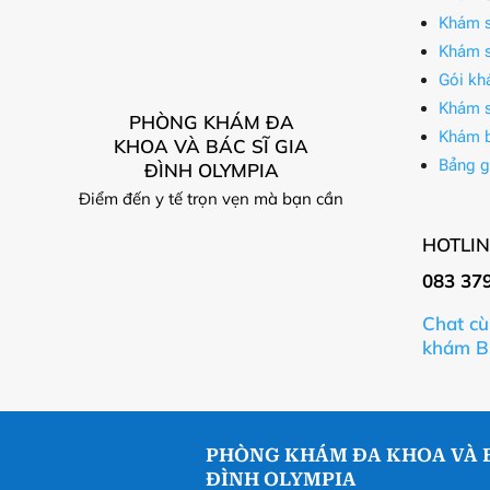
Khám s
Khám s
Gói kh
Khám s
PHÒNG KHÁM ĐA
Khám 
KHOA VÀ BÁC SĨ GIA
Bảng g
ĐÌNH OLYMPIA
Điểm đến y tế trọn vẹn mà bạn cần
HOTLIN
083 37
Chat cù
khám B
PHÒNG KHÁM ĐA KHOA VÀ B
ĐÌNH OLYMPIA