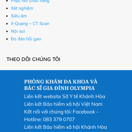
Phục hồi chức năng
Xét nghiệm
Siêu âm
X-Quang – CT Scan
Nội soi
Đo đàn hồi gan
THEO DÕI CHÚNG TÔI
PHÒNG KHÁM ĐA KHOA VÀ
BÁC SĨ GIA ĐÌNH OLYMPIA
Liên kết website Sở Y tế Khánh Hòa
Liên kết Bảo hiểm xã hội Việt Nam
Kết nối với chúng tôi:
Facebook
–
Hotline: 083 379 0707
Liên kết Bảo hiểm xã hội Khánh Hòa