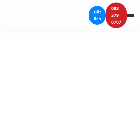
083
Đặt
379
lịch
0707