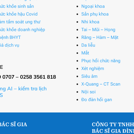
ức khỏe sinh sản
Ngoại khoa
ức khỏe hậu Covid
Sản phụ khoa
ám tầm soát ung thư
Nhi khoa
ức khỏe doanh nghiệp
Tai – Mũi – Họng
bệnh BHYT
Răng – Hàm – Mặt
iá dịch vụ
Da liễu
Mắt
Phục hồi chức năng
E
Xét nghiệm
9 0707 – 0258 3561 818
Siêu âm
X-Quang – CT Scan
ng AI – kiểm tra lịch
Nội soi
S
Đo đàn hồi gan
ÁC SĨ GIA
CÔNG TY TNHH
BÁC SĨ GIA ĐÌ