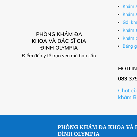
Khám s
Khám s
Gói kh
Khám s
PHÒNG KHÁM ĐA
Khám 
KHOA VÀ BÁC SĨ GIA
Bảng g
ĐÌNH OLYMPIA
Điểm đến y tế trọn vẹn mà bạn cần
HOTLIN
083 37
Chat cù
khám B
PHÒNG KHÁM ĐA KHOA VÀ B
ĐÌNH OLYMPIA