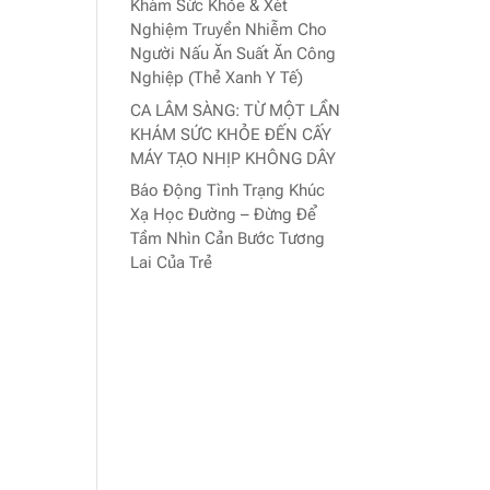
Khám Sức Khỏe & Xét
Nghiệm Truyền Nhiễm Cho
Người Nấu Ăn Suất Ăn Công
Nghiệp (Thẻ Xanh Y Tế)
CA LÂM SÀNG: TỪ MỘT LẦN
KHÁM SỨC KHỎE ĐẾN CẤY
MÁY TẠO NHỊP KHÔNG DÂY
Báo Động Tình Trạng Khúc
Xạ Học Đường – Đừng Để
Tầm Nhìn Cản Bước Tương
Lai Của Trẻ