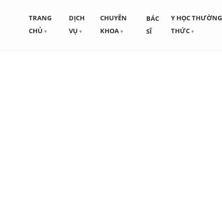
TRANG
DỊCH
CHUYÊN
Y HỌC THƯỜN
BÁC
CHỦ
VỤ
KHOA
THỨC
SĨ