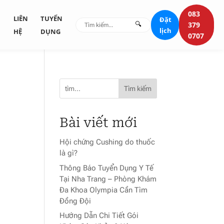
083
G
LIÊN
TUYỂN
Đặt
🔍
379
lịch
HỆ
DỤNG
0707
Tìm kiếm
Bài viết mới
Hội chứng Cushing do thuốc
là gì?
Thông Báo Tuyển Dụng Y Tế
Tại Nha Trang – Phòng Khám
Đa Khoa Olympia Cần Tìm
Đồng Đội
Hướng Dẫn Chi Tiết Gói