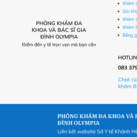
Khám s
Gói kh
Khám s
PHÒNG KHÁM ĐA
Khám 
KHOA VÀ BÁC SĨ GIA
Bảng g
ĐÌNH OLYMPIA
Điểm đến y tế trọn vẹn mà bạn cần
HOTLIN
083 37
Chat cù
khám B
PHÒNG KHÁM ĐA KHOA VÀ B
ĐÌNH OLYMPIA
Liên kết website Sở Y tế Khánh H