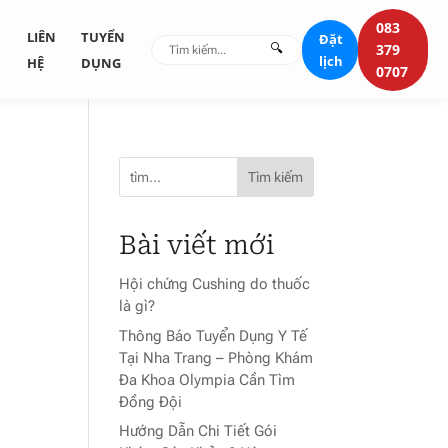
083
G
LIÊN
TUYỂN
Đặt
🔍
379
lịch
HỆ
DỤNG
0707
Tìm kiếm
Bài viết mới
Hội chứng Cushing do thuốc
là gì?
Thông Báo Tuyển Dụng Y Tế
Tại Nha Trang – Phòng Khám
Đa Khoa Olympia Cần Tìm
Đồng Đội
Hướng Dẫn Chi Tiết Gói