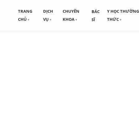
TRANG
DỊCH
CHUYÊN
Y HỌC THƯỜN
BÁC
CHỦ
VỤ
KHOA
THỨC
SĨ