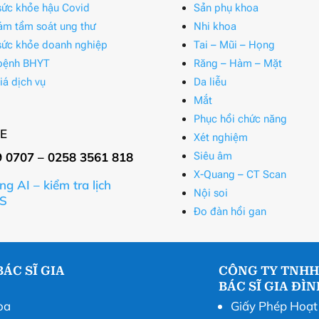
ức khỏe hậu Covid
Sản phụ khoa
ám tầm soát ung thư
Nhi khoa
ức khỏe doanh nghiệp
Tai – Mũi – Họng
bệnh BHYT
Răng – Hàm – Mặt
iá dịch vụ
Da liễu
Mắt
Phục hồi chức năng
E
Xét nghiệm
9 0707 – 0258 3561 818
Siêu âm
X-Quang – CT Scan
ng AI – kiểm tra lịch
Nội soi
S
Đo đàn hồi gan
ÁC SĨ GIA
CÔNG TY TNHH
BÁC SĨ GIA ĐÌ
òa
Giấy Phép Hoạ