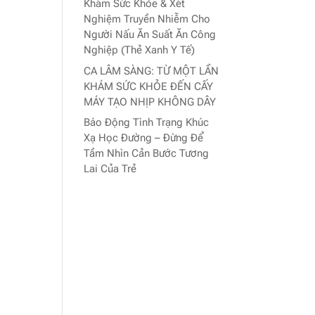
Khám Sức Khỏe & Xét
Nghiệm Truyền Nhiễm Cho
Người Nấu Ăn Suất Ăn Công
Nghiệp (Thẻ Xanh Y Tế)
CA LÂM SÀNG: TỪ MỘT LẦN
KHÁM SỨC KHỎE ĐẾN CẤY
MÁY TẠO NHỊP KHÔNG DÂY
Báo Động Tình Trạng Khúc
Xạ Học Đường – Đừng Để
Tầm Nhìn Cản Bước Tương
Lai Của Trẻ