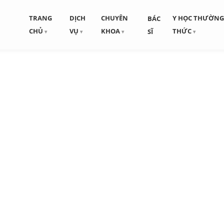
TRANG
DỊCH
CHUYÊN
Y HỌC THƯỜN
BÁC
CHỦ
VỤ
KHOA
THỨC
SĨ