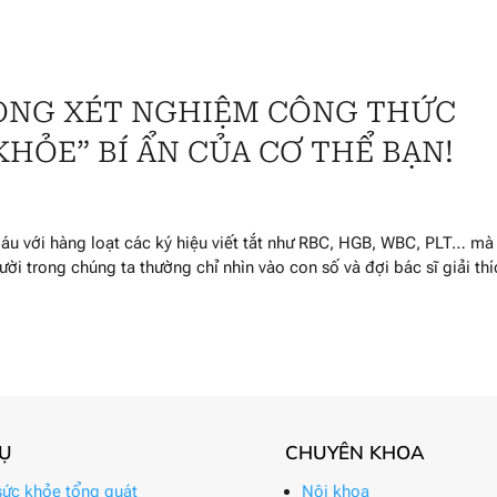
RONG XÉT NGHIỆM CÔNG THỨC
KHỎE” BÍ ẨN CỦA CƠ THỂ BẠN!
máu với hàng loạt các ký hiệu viết tắt như RBC, HGB, WBC, PLT… mà
ời trong chúng ta thường chỉ nhìn vào con số và đợi bác sĩ giải thí
VỤ
CHUYÊN KHOA
ức khỏe tổng quát
Nội khoa