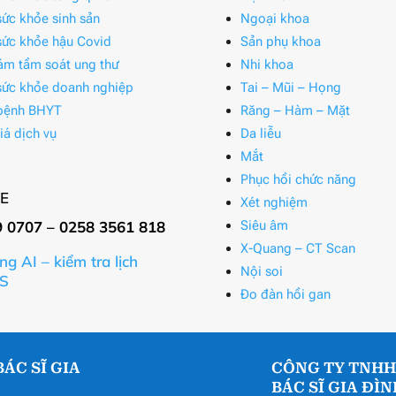
ức khỏe sinh sản
Ngoại khoa
ức khỏe hậu Covid
Sản phụ khoa
ám tầm soát ung thư
Nhi khoa
ức khỏe doanh nghiệp
Tai – Mũi – Họng
bệnh BHYT
Răng – Hàm – Mặt
iá dịch vụ
Da liễu
Mắt
Phục hồi chức năng
E
Xét nghiệm
9 0707 – 0258 3561 818
Siêu âm
X-Quang – CT Scan
ng AI – kiểm tra lịch
Nội soi
S
Đo đàn hồi gan
ÁC SĨ GIA
CÔNG TY TNHH
BÁC SĨ GIA ĐÌ