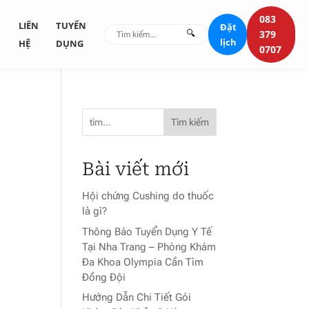
083
G
LIÊN
TUYỂN
Đặt
🔍
379
lịch
HỆ
DỤNG
0707
Tìm kiếm
Bài viết mới
Hội chứng Cushing do thuốc
là gì?
Thông Báo Tuyển Dụng Y Tế
Tại Nha Trang – Phòng Khám
Đa Khoa Olympia Cần Tìm
Đồng Đội
Hướng Dẫn Chi Tiết Gói