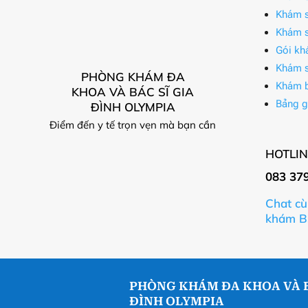
Khám s
Khám s
Gói kh
Khám s
PHÒNG KHÁM ĐA
Khám 
KHOA VÀ BÁC SĨ GIA
Bảng g
ĐÌNH OLYMPIA
Điểm đến y tế trọn vẹn mà bạn cần
HOTLIN
083 37
Chat cù
khám B
PHÒNG KHÁM ĐA KHOA VÀ B
ĐÌNH OLYMPIA