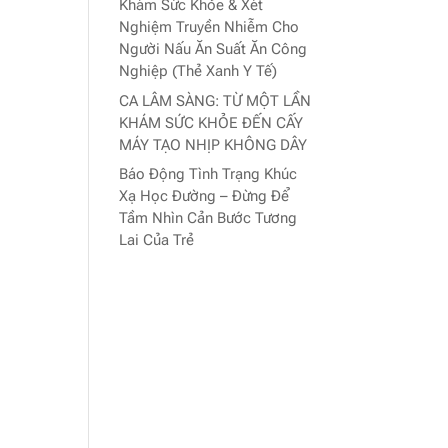
Khám Sức Khỏe & Xét
Nghiệm Truyền Nhiễm Cho
Người Nấu Ăn Suất Ăn Công
Nghiệp (Thẻ Xanh Y Tế)
CA LÂM SÀNG: TỪ MỘT LẦN
KHÁM SỨC KHỎE ĐẾN CẤY
MÁY TẠO NHỊP KHÔNG DÂY
Báo Động Tình Trạng Khúc
Xạ Học Đường – Đừng Để
Tầm Nhìn Cản Bước Tương
Lai Của Trẻ