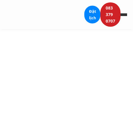
083
Đặt
379
lịch
0707