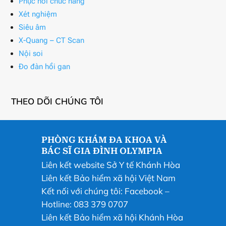
Phục hồi chức năng
Xét nghiệm
Siêu âm
X-Quang – CT Scan
Nội soi
Đo đàn hồi gan
THEO DÕI CHÚNG TÔI
PHÒNG KHÁM ĐA KHOA VÀ
BÁC SĨ GIA ĐÌNH OLYMPIA
Liên kết website Sở Y tế Khánh Hòa
Liên kết Bảo hiểm xã hội Việt Nam
Kết nối với chúng tôi:
Facebook
–
Hotline: 083 379 0707
Liên kết Bảo hiểm xã hội Khánh Hòa