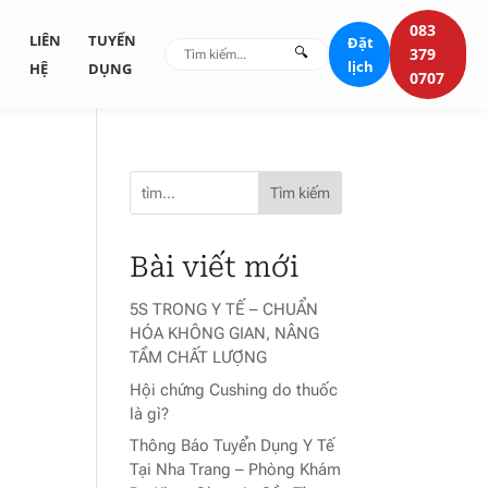
083
G
LIÊN
TUYỂN
Đặt
🔍
379
lịch
HỆ
DỤNG
0707
Tìm kiếm
Bài viết mới
5S TRONG Y TẾ – CHUẨN
HÓA KHÔNG GIAN, NÂNG
TẦM CHẤT LƯỢNG
Hội chứng Cushing do thuốc
là gì?
Thông Báo Tuyển Dụng Y Tế
Tại Nha Trang – Phòng Khám