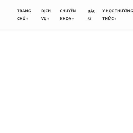
TRANG
DỊCH
CHUYÊN
Y HỌC THƯỜN
BÁC
CHỦ
VỤ
KHOA
THỨC
SĨ