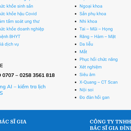
ức khỏe sinh sản
Ngoại khoa
ức khỏe hậu Covid
Sản phụ khoa
ám tầm soát ung thư
Nhi khoa
ức khỏe doanh nghiệp
Tai – Mũi – Họng
bệnh BHYT
Răng – Hàm – Mặt
iá dịch vụ
Da liễu
Mắt
Phục hồi chức năng
E
Xét nghiệm
9 0707 – 0258 3561 818
Siêu âm
X-Quang – CT Scan
ng AI – kiểm tra lịch
Nội soi
S
Đo đàn hồi gan
ÁC SĨ GIA
CÔNG TY TNHH
BÁC SĨ GIA ĐÌ