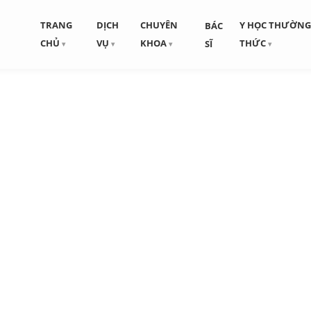
TRANG
DỊCH
CHUYÊN
Y HỌC THƯỜN
BÁC
CHỦ
VỤ
KHOA
THỨC
SĨ