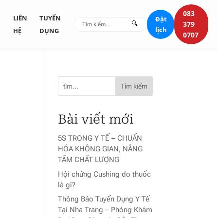
083
G
LIÊN
TUYỂN
Đặt
🔍
379
lịch
HỆ
DỤNG
0707
Tìm kiếm
Bài viết mới
5S TRONG Y TẾ – CHUẨN
HÓA KHÔNG GIAN, NÂNG
TẦM CHẤT LƯỢNG
Hội chứng Cushing do thuốc
là gì?
Thông Báo Tuyển Dụng Y Tế
Tại Nha Trang – Phòng Khám