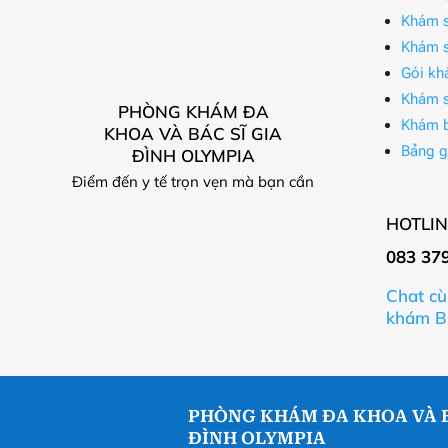
Khám s
Khám s
Gói kh
Khám s
PHÒNG KHÁM ĐA
Khám 
KHOA VÀ BÁC SĨ GIA
Bảng g
ĐÌNH OLYMPIA
Điểm đến y tế trọn vẹn mà bạn cần
HOTLIN
083 37
Chat cù
khám B
PHÒNG KHÁM ĐA KHOA VÀ B
ĐÌNH OLYMPIA