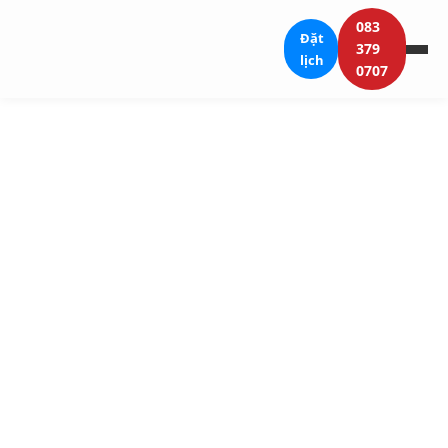
083
Đặt
379
lịch
0707