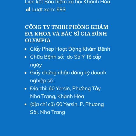
Liên kết Bảo hiểm xã hội Khánh Hòa
Lượt xem:
693
CÔNG TY TNHH PHÒNG KHÁM
ĐA KHOA VÀ BÁC SĨ GIA ĐÌNH
OLYMPIA
Giấy Phép Hoạt Động Khám Bệnh
Chữa Bệnh số: do Sở Y Tế cấp
ngày
Giấy chứng nhận đăng ký doanh
nghiệp số:
Địa chỉ: 60 Yersin, Phường Tây
Nha Trang, Khành Hòa
(địa chỉ cũ) 60 Yersin, P. Phương
Sài, Nha Trang