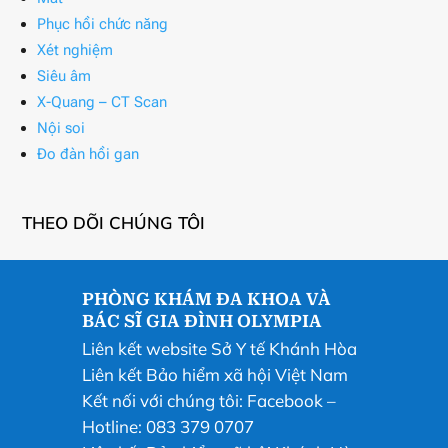
Phục hồi chức năng
Xét nghiệm
Siêu âm
X-Quang – CT Scan
Nội soi
Đo đàn hồi gan
THEO DÕI CHÚNG TÔI
PHÒNG KHÁM ĐA KHOA VÀ
BÁC SĨ GIA ĐÌNH OLYMPIA
Liên kết website Sở Y tế Khánh Hòa
Liên kết Bảo hiểm xã hội Việt Nam
Kết nối với chúng tôi:
Facebook
–
Hotline: 083 379 0707