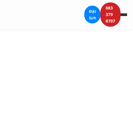
083
Đặt
379
lịch
0707