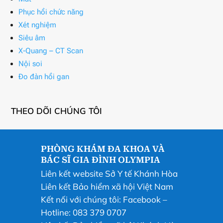
Phục hồi chức năng
Xét nghiệm
Siêu âm
X-Quang – CT Scan
Nội soi
Đo đàn hồi gan
THEO DÕI CHÚNG TÔI
PHÒNG KHÁM ĐA KHOA VÀ
BÁC SĨ GIA ĐÌNH OLYMPIA
Liên kết website Sở Y tế Khánh Hòa
Liên kết Bảo hiểm xã hội Việt Nam
Kết nối với chúng tôi:
Facebook
–
Hotline: 083 379 0707