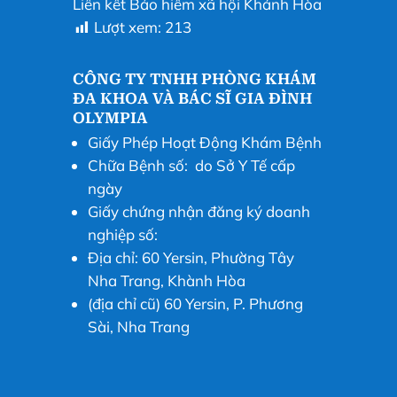
Liên kết Bảo hiểm xã hội Khánh Hòa
Lượt xem:
213
CÔNG TY TNHH PHÒNG KHÁM
ĐA KHOA VÀ BÁC SĨ GIA ĐÌNH
OLYMPIA
Giấy Phép Hoạt Động Khám Bệnh
Chữa Bệnh số: do Sở Y Tế cấp
ngày
Giấy chứng nhận đăng ký doanh
nghiệp số:
Địa chỉ: 60 Yersin, Phường Tây
Nha Trang, Khành Hòa
(địa chỉ cũ) 60 Yersin, P. Phương
Sài, Nha Trang