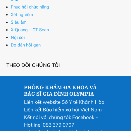
Phục hồi chức năng
Xét nghiệm
Siêu âm
X-Quang – CT Scan
Nội soi
Đo đàn hồi gan
THEO DÕI CHÚNG TÔI
PHÒNG KHÁM ĐA KHOA VÀ
BÁC SĨ GIA ĐÌNH OLYMPIA
Liên kết website Sở Y tế Khánh Hòa
Liên kết Bảo hiểm xã hội Việt Nam
Kết nối với chúng tôi:
Facebook
–
Hotline: 083 379 0707