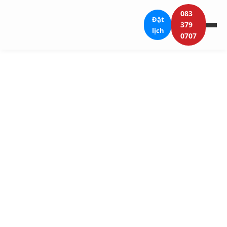
083
Đặt
379
lịch
0707