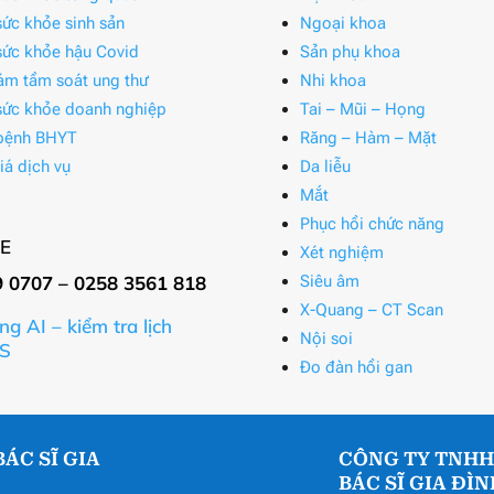
ức khỏe sinh sản
Ngoại khoa
ức khỏe hậu Covid
Sản phụ khoa
ám tầm soát ung thư
Nhi khoa
ức khỏe doanh nghiệp
Tai – Mũi – Họng
bệnh BHYT
Răng – Hàm – Mặt
iá dịch vụ
Da liễu
Mắt
Phục hồi chức năng
E
Xét nghiệm
9 0707 – 0258 3561 818
Siêu âm
X-Quang – CT Scan
ng AI – kiểm tra lịch
Nội soi
S
Đo đàn hồi gan
ÁC SĨ GIA
CÔNG TY TNHH
BÁC SĨ GIA ĐÌ