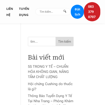
083
G
LIÊN
TUYỂN
Đặt
🔍
379
lịch
HỆ
DỤNG
0707
Tìm kiếm
Bài viết mới
5S TRONG Y TẾ – CHUẨN
HÓA KHÔNG GIAN, NÂNG
TẦM CHẤT LƯỢNG
Hội chứng Cushing do thuốc
là gì?
Thông Báo Tuyển Dụng Y Tế
Tại Nha Trang – Phòng Khám