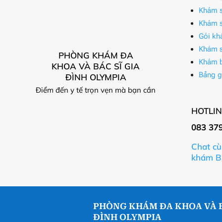
Khám s
Khám s
Gói kh
Khám s
PHÒNG KHÁM ĐA
Khám 
KHOA VÀ BÁC SĨ GIA
Bảng g
ĐÌNH OLYMPIA
Điểm đến y tế trọn vẹn mà bạn cần
HOTLIN
083 37
Chat cù
khám B
PHÒNG KHÁM ĐA KHOA VÀ B
ĐÌNH OLYMPIA