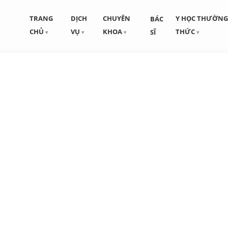
TRANG
DỊCH
CHUYÊN
Y HỌC THƯỜN
BÁC
CHỦ
VỤ
KHOA
THỨC
SĨ