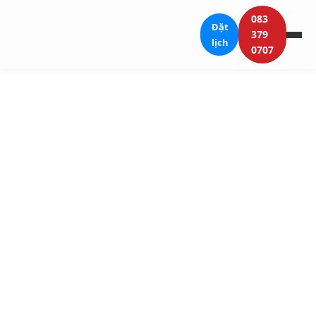
083
Đặt
379
lịch
0707