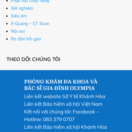
Phục hồi chức năng
Xét nghiệm
Siêu âm
X-Quang – CT Scan
Nội soi
Đo đàn hồi gan
THEO DÕI CHÚNG TÔI
PHÒNG KHÁM ĐA KHOA VÀ
BÁC SĨ GIA ĐÌNH OLYMPIA
Liên kết website Sở Y tế Khánh Hòa
Liên kết Bảo hiểm xã hội Việt Nam
Kết nối với chúng tôi:
Facebook
–
Hotline: 083 379 0707
Liên kết Bảo hiểm xã hội Khánh Hòa