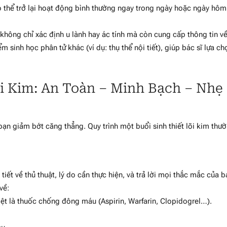
 thể trở lại hoạt động bình thường ngay trong ngày hoặc ngày hôm
hông chỉ xác định u lành hay ác tính mà còn cung cấp thông tin v
m sinh học phân tử khác (ví dụ: thụ thể nội tiết), giúp bác sĩ lựa ch
õi Kim: An Toàn – Minh Bạch – Nhẹ
 bạn giảm bớt căng thẳng. Quy trình một buổi sinh thiết lõi kim thư
i tiết về thủ thuật, lý do cần thực hiện, và trả lời mọi thắc mắc của b
về:
iệt là thuốc chống đông máu (Aspirin, Warfarin, Clopidogrel…).