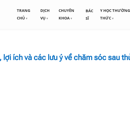
TRANG
DỊCH
CHUYÊN
Y HỌC THƯỜN
BÁC
CHỦ
VỤ
KHOA
THỨC
SĨ
h, lợi ích và các lưu ý về chăm sóc sau th