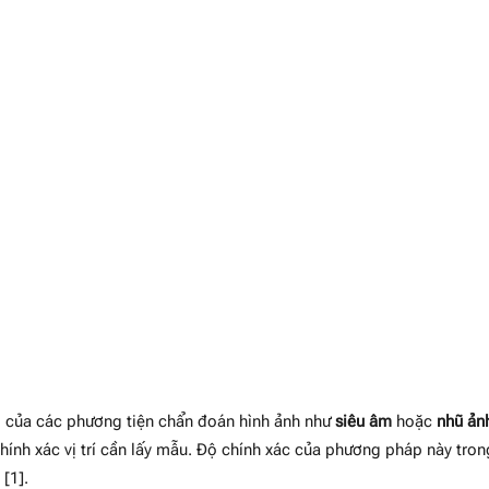
 của các phương tiện chẩn đoán hình ảnh như
siêu âm
hoặc
nhũ ản
chính xác vị trí cần lấy mẫu. Độ chính xác của phương pháp này tron
%
[1].