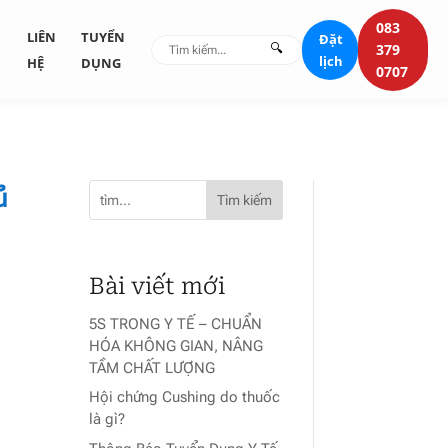
083
G
LIÊN
TUYỂN
Đặt
🔍
379
lịch
HỆ
DỤNG
0707
ủ
Tìm kiếm
Bài viết mới
5S TRONG Y TẾ – CHUẨN
HÓA KHÔNG GIAN, NÂNG
TẦM CHẤT LƯỢNG
Hội chứng Cushing do thuốc
là gì?