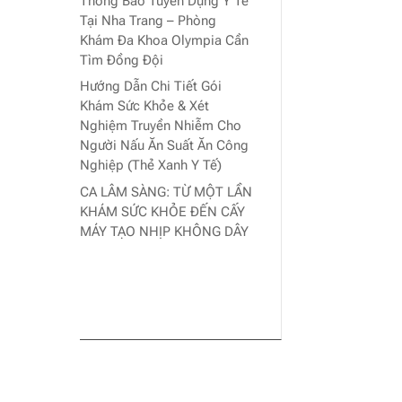
Thông Báo Tuyển Dụng Y Tế
Tại Nha Trang – Phòng
Khám Đa Khoa Olympia Cần
Tìm Đồng Đội
Hướng Dẫn Chi Tiết Gói
Khám Sức Khỏe & Xét
Nghiệm Truyền Nhiễm Cho
Người Nấu Ăn Suất Ăn Công
Nghiệp (Thẻ Xanh Y Tế)
CA LÂM SÀNG: TỪ MỘT LẦN
KHÁM SỨC KHỎE ĐẾN CẤY
MÁY TẠO NHỊP KHÔNG DÂY