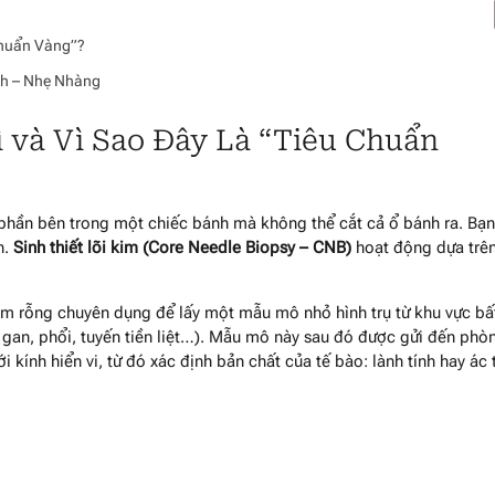
 Chuẩn Vàng”?
ạch – Nhẹ Nhàng
ì và Vì Sao Đây Là “Tiêu Chuẩn
 phần bên trong một chiếc bánh mà không thể cắt cả ổ bánh ra. Bạn
h.
Sinh thiết lõi kim (Core Needle Biopsy – CNB)
hoạt động dựa trê
im rỗng chuyên dụng để lấy một mẫu mô nhỏ hình trụ từ khu vực bấ
, gan, phổi, tuyến tiền liệt…). Mẫu mô này sau đó được gửi đến phò
 kính hiển vi, từ đó xác định bản chất của tế bào: lành tính hay ác 