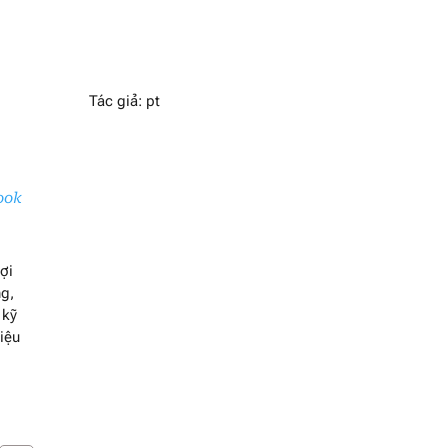
Tác giả: pt
ook
gợi
ng,
 kỹ
hiệu