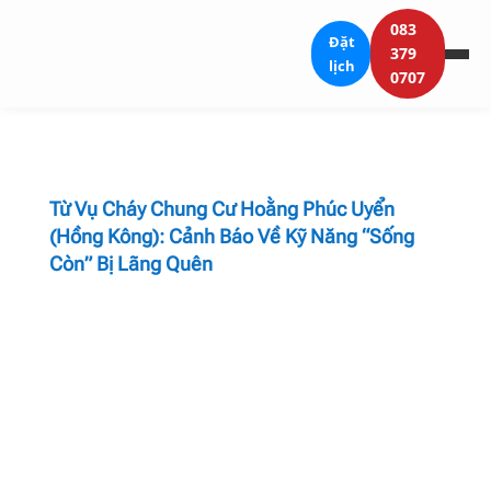
083
Đặt
379
lịch
0707
Từ Vụ Cháy Chung Cư Hoằng Phúc Uyển
(Hồng Kông): Cảnh Báo Về Kỹ Năng “Sống
Còn” Bị Lãng Quên