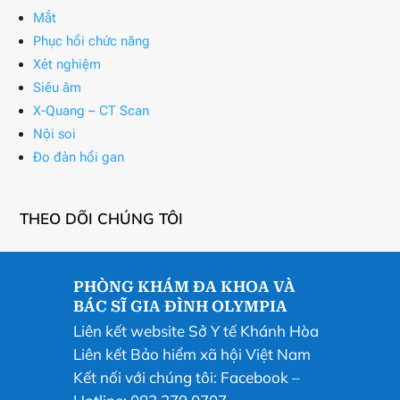
Mắt
Phục hồi chức năng
Xét nghiệm
Siêu âm
X-Quang – CT Scan
Nội soi
Đo đàn hồi gan
THEO DÕI CHÚNG TÔI
PHÒNG KHÁM ĐA KHOA VÀ
BÁC SĨ GIA ĐÌNH OLYMPIA
Liên kết website Sở Y tế Khánh Hòa
Liên kết Bảo hiểm xã hội Việt Nam
Kết nối với chúng tôi:
Facebook
–