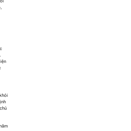
ói
,
ốc
.
biện
c
 khói
ịnh
 chú
 năm