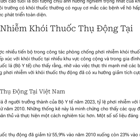
ười cao tuổi là đối tượng chịu ảnh hưởng nghiêm trọng nhất của kh
môi trường có khói thuốc thường có nguy cơ mắc các bệnh về hô hấp
c phát triển toàn diện.
 Nhiễm Khói Thuốc Thụ Động Tại
c nhiều tiến bộ trong công tác phòng chống phơi nhiễm khói thu
ếp xúc với khói thuốc tại nhiều khu vực công cộng và trong gia đình
uốc lá (Bộ Y tế) cho thấy rằng, nhờ vào việc thực thi mạnh mẽ các 
ng phơi nhiễm với khói thuốc thụ động đã có xu hướng giảm tích cự
 Thụ Động Tại Việt Nam
lá ở người trưởng thành của Bộ Y tế năm 2023, tỷ lệ phơi nhiễm với
từ năm 2010. Những thống kê này là minh chứng cho thấy các quy đ
n thủ và thực hiện một cách nghiêm túc hơn. Một số số liệu đáng
thuốc thụ động đã giảm từ 55,9% vào năm 2010 xuống còn 23% vào