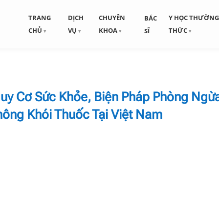
TRANG
DỊCH
CHUYÊN
Y HỌC THƯỜN
BÁC
CHỦ
VỤ
KHOA
THỨC
SĨ
guy Cơ Sức Khỏe, Biện Pháp Phòng Ngừ
hông Khói Thuốc Tại Việt Nam