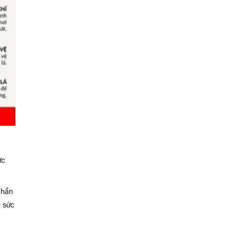
ực
phần
ệ sức