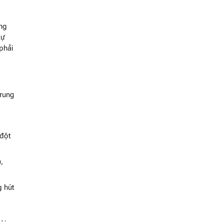
ạng
tự
 phải
Trung
 đột
,
g hút