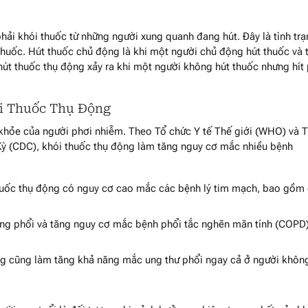
phải khói thuốc từ những người xung quanh đang hút. Đây là tình tr
i thuốc. Hút thuốc chủ động là khi một người chủ động hút thuốc và 
hút thuốc thụ động xảy ra khi một người không hút thuốc nhưng hít
ói Thuốc Thụ Động
hỏe của người phơi nhiễm. Theo Tổ chức Y tế Thế giới (WHO) và 
ỳ (CDC), khói thuốc thụ động làm tăng nguy cơ mắc nhiều bệnh
uốc thụ động có nguy cơ cao mắc các bệnh lý tim mạch, bao gồm
ng phổi và tăng nguy cơ mắc bệnh phổi tắc nghẽn mãn tính (COPD)
g cũng làm tăng khả năng mắc ung thư phổi ngay cả ở người khôn