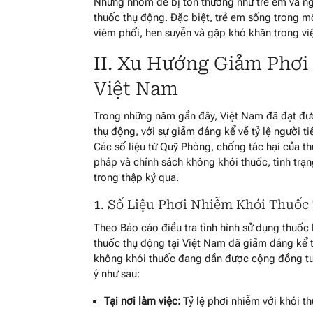
Những nhóm dễ bị tổn thương như trẻ em và ng
thuốc thụ động. Đặc biệt, trẻ em sống trong 
viêm phổi, hen suyễn và gặp khó khăn trong việ
II. Xu Hướng Giảm Phơi
Việt Nam
Trong những năm gần đây, Việt Nam đã đạt đượ
thụ động, với sự giảm đáng kể về tỷ lệ người ti
Các số liệu từ Quỹ Phòng, chống tác hại của th
pháp và chính sách không khói thuốc, tình trạ
trong thập kỷ qua.
1. Số Liệu Phơi Nhiễm Khói Thuốc
Theo Báo cáo điều tra tình hình sử dụng thuốc 
thuốc thụ động tại Việt Nam đã giảm đáng kể 
không khói thuốc đang dần được cộng đồng tuâ
ý như sau:
Tại nơi làm việc:
Tỷ lệ phơi nhiễm với khói 