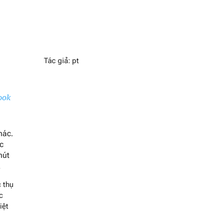
Tác giả: pt
ook
hác.
ộc
hút
.
c thụ
c
iệt