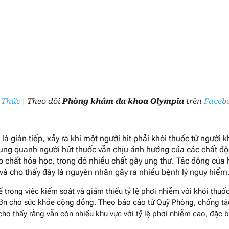
 Thức
| Theo dõi
Phòng khám đa khoa Olympia
trên
Faceb
lá gián tiếp, xảy ra khi một người hít phải khói thuốc từ người k
xung quanh người hút thuốc vẫn chịu ảnh hưởng của các chất đ
p chất hóa học, trong đó nhiều chất gây ung thư. Tác động của 
và cho thấy đây là nguyên nhân gây ra nhiều bệnh lý nguy hiểm
trong việc kiểm soát và giảm thiểu tỷ lệ phơi nhiễm với khói thuố
 lớn cho sức khỏe cộng đồng. Theo báo cáo từ Quỹ Phòng, chống tá
 cho thấy rằng vẫn còn nhiều khu vực với tỷ lệ phơi nhiễm cao, đặc b