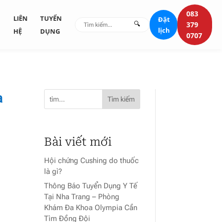
083
G
LIÊN
TUYỂN
Đặt
🔍
379
lịch
HỆ
DỤNG
0707
a
Tìm kiếm
Bài viết mới
Hội chứng Cushing do thuốc
là gì?
Thông Báo Tuyển Dụng Y Tế
Tại Nha Trang – Phòng
Khám Đa Khoa Olympia Cần
Tìm Đồng Đội