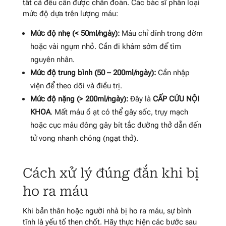
tất cả đều cần được chẩn đoán. Các bác sĩ phân loại
mức độ dựa trên lượng máu:
Mức độ nhẹ (< 50ml/ngày):
Máu chỉ dính trong đờm
hoặc vài ngụm nhỏ. Cần đi khám sớm để tìm
nguyên nhân.
Mức độ trung bình (50 – 200ml/ngày):
Cần nhập
viện để theo dõi và điều trị.
Mức độ nặng (> 200ml/ngày):
Đây là
CẤP CỨU NỘI
KHOA
. Mất máu ồ ạt có thể gây sốc, trụy mạch
hoặc cục máu đông gây bít tắc đường thở dẫn đến
tử vong nhanh chóng (ngạt thở).
Cách xử lý đúng đắn khi bị
ho ra máu
Khi bản thân hoặc người nhà bị ho ra máu, sự bình
tĩnh là yếu tố then chốt. Hãy thực hiện các bước sau