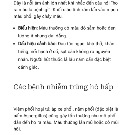
Đây là nỗi ám ảnh lớn nhất khi nhắc đến câu hỏi “ho
ra máu là bệnh gì”. Khối u ác tính xâm lấn vào mạch
máu phổi gây chảy máu.
Biểu hiện:
Máu thường có màu đỏ sẫm hoặc đen,
lượng ít nhưng dai dẳng.
Dấu hiệu cảnh báo:
Đau tức ngực, khó thở, khàn
tiếng, nổi hạch ở cổ, sụt cân không rõ nguyên
nhân. Người hút thuốc lá lâu năm cần đặc biệt
cảnh giác.
Các bệnh nhiễm trùng hô hấp
Viêm phổi hoại tử, áp xe phổi, nấm phổi (đặc biệt là
nấm Aspergillus) cũng gây tổn thương nhu mô phổi
dẫn đến ho ra máu. Máu thường lẫn mủ hoặc có mùi
hôi.