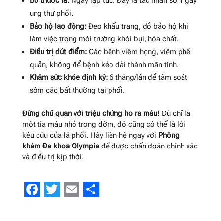
Bỏ thuốc lá:
Ngay lập tức. Đây là tác nhân số 1 gây
ung thư phổi.
Bảo hộ lao động:
Đeo khẩu trang, đồ bảo hộ khi
làm việc trong môi trường khói bụi, hóa chất.
Điều trị dứt điểm:
Các bệnh viêm họng, viêm phế
quản, không để bệnh kéo dài thành mãn tính.
Khám sức khỏe định kỳ:
6 tháng/lần để tầm soát
sớm các bất thường tại phổi.
Đừng chủ quan với triệu chứng ho ra máu!
Dù chỉ là
một tia máu nhỏ trong đờm, đó cũng có thể là lời
kêu cứu của lá phổi. Hãy liên hệ ngay với
Phòng
khám Đa khoa Olympia
để được chẩn đoán chính xác
và điều trị kịp thời.
Facebook
Twitter
Email
Share