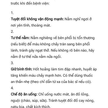
trước khi đến bệnh viện:
Tuyệt đối không vận động mạnh:
Nằm nghỉ ngơi ở
nơi yên tĩnh, thoáng mát.
Tư thế nằm:
Nằm nghiêng về bên phổi bị tổn thương
(nếu biết) để máu không chảy tràn sang bên phổi
lành, tránh gây ngạt thở. Nếu không rõ bên nào, hãy
nằm ở tư thế nửa nằm nửa ngồi.
Giữ bình tĩnh:
Hốt hoảng làm tim đập nhanh, huyết áp
tăng khiến máu chảy mạnh hơn. Có thể dùng thuốc
an thần nhẹ (theo chỉ dẫn từ xa của bác sĩ nếu có).
Chế độ ăn uống:
Chỉ uống nước mát, ăn đồ lỏng,
nguội (cháo, súp, sữa). Tránh tuyệt đối đồ cay nóng,
rượu bia, chất kích thích.