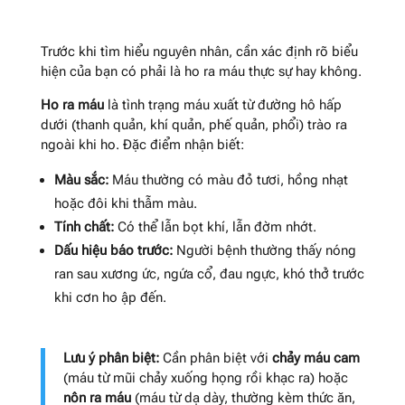
Trước khi tìm hiểu nguyên nhân, cần xác định rõ biểu
hiện của bạn có phải là ho ra máu thực sự hay không.
Ho ra máu
là tình trạng máu xuất từ đường hô hấp
dưới (thanh quản, khí quản, phế quản, phổi) trào ra
ngoài khi ho. Đặc điểm nhận biết:
Màu sắc:
Máu thường có màu đỏ tươi, hồng nhạt
hoặc đôi khi thẫm màu.
Tính chất:
Có thể lẫn bọt khí, lẫn đờm nhớt.
Dấu hiệu báo trước:
Người bệnh thường thấy nóng
ran sau xương ức, ngứa cổ, đau ngực, khó thở trước
khi cơn ho ập đến.
Lưu ý phân biệt:
Cần phân biệt với
chảy máu cam
(máu từ mũi chảy xuống họng rồi khạc ra) hoặc
nôn ra máu
(máu từ dạ dày, thường kèm thức ăn,