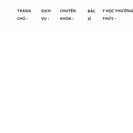
TRANG
DỊCH
CHUYÊN
Y HỌC THƯỜN
BÁC
CHỦ
VỤ
KHOA
THỨC
SĨ