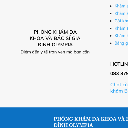
Khám s
Khám s
Gói kh
Khám s
PHÒNG KHÁM ĐA
Khám 
KHOA VÀ BÁC SĨ GIA
Bảng g
ĐÌNH OLYMPIA
Điểm đến y tế trọn vẹn mà bạn cần
HOTLIN
083 37
Chat cù
khám B
PHÒNG KHÁM ĐA KHOA VÀ B
ĐÌNH OLYMPIA