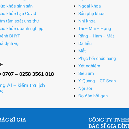
ức khỏe sinh sản
Ngoại khoa
ức khỏe hậu Covid
Sản phụ khoa
ám tầm soát ung thư
Nhi khoa
ức khỏe doanh nghiệp
Tai – Mũi – Họng
bệnh BHYT
Răng – Hàm – Mặt
iá dịch vụ
Da liễu
Mắt
Phục hồi chức năng
E
Xét nghiệm
9 0707 – 0258 3561 818
Siêu âm
X-Quang – CT Scan
ng AI – kiểm tra lịch
Nội soi
S
Đo đàn hồi gan
ÁC SĨ GIA
CÔNG TY TNHH
BÁC SĨ GIA ĐÌ