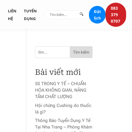
083
G
LIÊN
TUYỂN
Đặt
🔍
379
lịch
HỆ
DỤNG
0707
Tìm kiếm
Bài viết mới
5S TRONG Y TẾ – CHUẨN
HÓA KHÔNG GIAN, NÂNG
TẦM CHẤT LƯỢNG
Hội chứng Cushing do thuốc
là gì?
Thông Báo Tuyển Dụng Y Tế
Tại Nha Trang – Phòng Khám