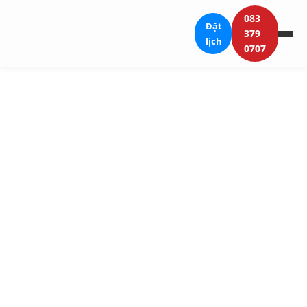
083
Đặt
379
lịch
0707