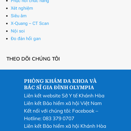
Phục hồi chức năng
Xét nghiệm
Siêu âm
X-Quang – CT Scan
Nội soi
Đo đàn hồi gan
THEO DÕI CHÚNG TÔI
PHÒNG KHÁM ĐA KHOA VÀ
BÁC SĨ GIA ĐÌNH OLYMPIA
Liên kết website Sở Y tế Khánh Hòa
Liên kết Bảo hiểm xã hội Việt Nam
Kết nối với chúng tôi:
Facebook
–
Hotline: 083 379 0707
Liên kết Bảo hiểm xã hội Khánh Hòa